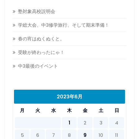
塾対象高校説明会
学総大会、中3修学旅行、そして期末準備！
春の宵はぬくぬくと。
受験が終わったにゃ！
中3最後のイベント
2023年6月
月
火
水
木
金
土
日
1
2
3
4
5
6
7
8
9
10
11