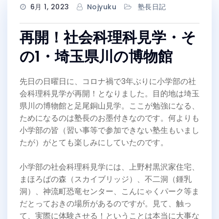
6月 1, 2023
Nojyuku
塾長日記
再開！社会科理科見学・そ
の1・埼玉県川の博物館
先日の日曜日に、コロナ禍で3年ぶりに小学部の社
会科理科見学が再開！となりました。目的地は埼玉
県川の博物館と足尾銅山見学。ここが勉強になる、
ためになるのは塾長のお墨付きなのです。何よりも
小学部の皆（習い事等で参加できない塾生もいまし
たが）がとても楽しみにしていたのです。
小学部の社会科理科見学には、上野村黒沢家住宅、
まほろばの森（スカイブリッジ）、不二洞（鍾乳
洞）、神流町恐竜センター、こんにゃくパーク等ま
だとっておきの場所があるのですが。見て、触っ
て、実際に体験させる！ということは本当に大事な