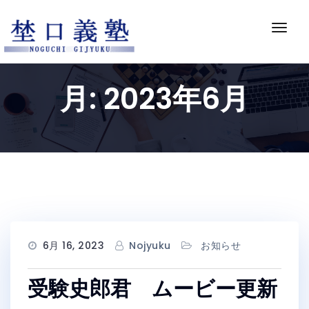
Skip
to
ナ
content
ビ
ゲ
ー
月:
2023年6月
シ
ョ
ン
切
り
替
え
6月 16, 2023
Nojyuku
お知らせ
受験史郎君 ムービー更新