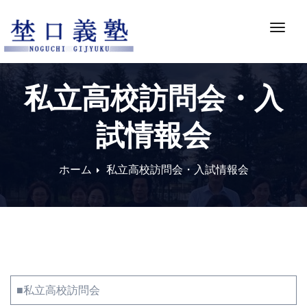
Skip
to
ナ
content
ビ
ゲ
ー
私立高校訪問会・入
シ
ョ
試情報会
ン
切
り
ホーム
私立高校訪問会・入試情報会
替
え
■私立高校訪問会