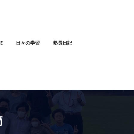
E
日々の学習
塾長日記
節