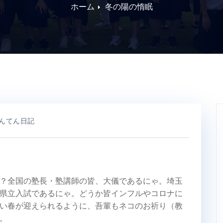
ホーム
冬の陽の惰眠
んてん日記
？全国の塾長・塾講師の皆、大儀であるにゃ。埼玉
県立入試であるにゃ。どうか皆インフルやコロナに
い春が迎えられるように、吾輩もネコのお祈り（教
。