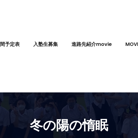
間予定表
入塾生募集
進路先紹介movie
MOVI
冬の陽の惰眠