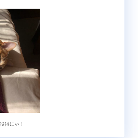
役得にゃ！