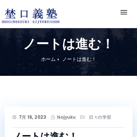
Skip
to
ナ
content
ビ
ゲ
ー
ノートは進む！
シ
ョ
ン
ホーム
ノートは進む！
切
り
替
え
7月 16, 2023
Nojyuku
日々の学習
ノートは進む！