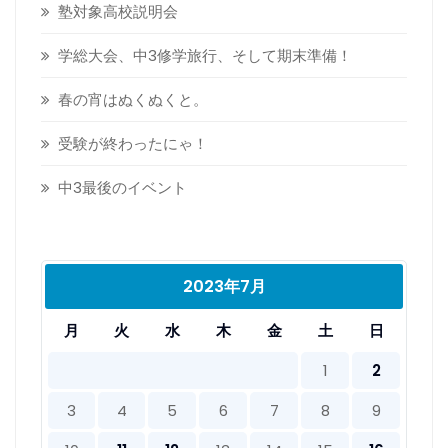
塾対象高校説明会
学総大会、中3修学旅行、そして期末準備！
春の宵はぬくぬくと。
受験が終わったにゃ！
中3最後のイベント
2023年7月
月
火
水
木
金
土
日
1
2
3
4
5
6
7
8
9