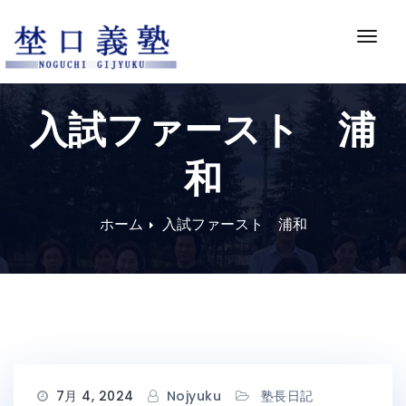
Skip
to
ナ
content
ビ
ゲ
ー
入試ファースト 浦
シ
ョ
和
ン
切
り
ホーム
入試ファースト 浦和
替
え
7月 4, 2024
Nojyuku
塾長日記