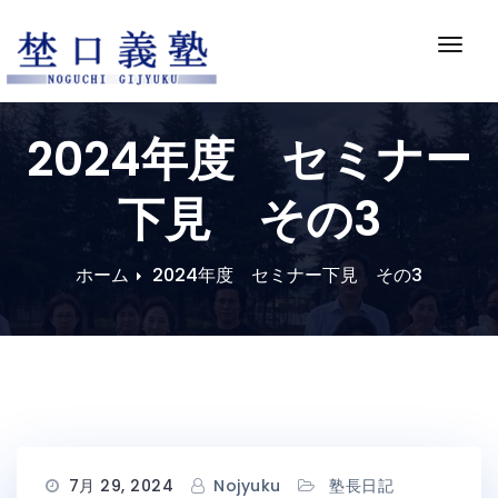
Skip
to
ナ
content
ビ
ゲ
ー
2024年度 セミナー
シ
ョ
下見 その3
ン
切
り
ホーム
2024年度 セミナー下見 その3
替
え
7月 29, 2024
Nojyuku
塾長日記