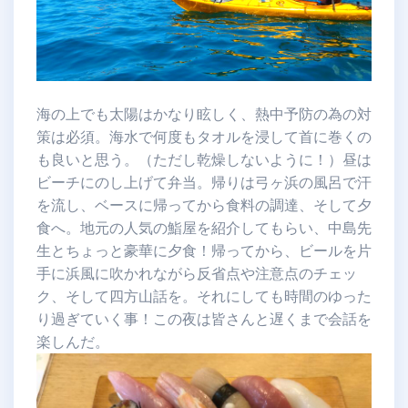
海の上でも太陽はかなり眩しく、熱中予防の為の対
策は必須。海水で何度もタオルを浸して首に巻くの
も良いと思う。（ただし乾燥しないように！）昼は
ビーチにのし上げて弁当。帰りは弓ヶ浜の風呂で汗
を流し、ベースに帰ってから食料の調達、そして夕
食へ。地元の人気の鮨屋を紹介してもらい、中島先
生とちょっと豪華に夕食！帰ってから、ビールを片
手に浜風に吹かれながら反省点や注意点のチェッ
ク、そして四方山話を。それにしても時間のゆった
り過ぎていく事！この夜は皆さんと遅くまで会話を
楽しんだ。