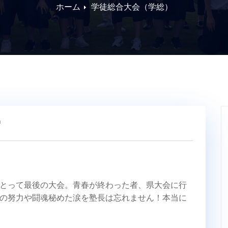
ホーム
学徒総合大会（学総）
習
とって最後の大会。青春が終わった者、県大会に行
の努力や闘魂秘めた涙を塾長は忘れません！本当に