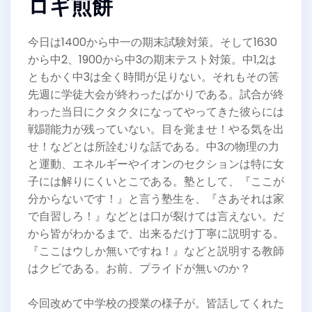
ロギ煎餅
今日は1400から中一の期末試験対策。そして1630
から中2、1900から中3の期末テスト対策。中1,2は
ともかく中3は全く時間が足りない。それもその筈
先週に学徒大会が終わったばかりである。試合が終
わった当日にクタクタになってやってきた彼らには
戦闘能力が残っていない。目を覚ませ！やる気を出
せ！などとは所詮むりな話である。中3の物理の力
と運動、エネルギーやイオンのセクションは特に女
子には解りにくいとこである。塾として、『ここが
分からないです！』と言う塾生を、『さあそれは家
で自習しろ！』などとは口が裂けては言えない。だ
から皆がわかるまで、出来るだけ丁寧に説明する。
『ここはウしか無いですね！』などと説明する教師
はクビである。お前、プライドが無いのか？
今回改めて中学校の授業の様子が。皆話してくれた