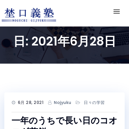
Skip
to
ナ
content
ビ
ゲ
ー
日:
2021年6月28日
シ
ョ
ン
切
り
替
え
6月 28, 2021
Nojyuku
日々の学習
一年のうちで長い日のコオ