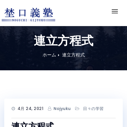
Skip
to
ナ
content
ビ
ゲ
ー
連立方程式
シ
ョ
ン
ホーム
連立方程式
切
り
替
え
4月 24, 2021
Nojyuku
日々の学習
連立方程式