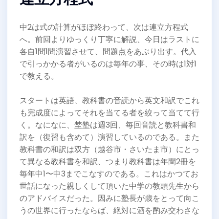
中2は式の計算がほぼ終わって、次は連立方程式
へ。前回よりゆっくり丁寧に解説、今日はラストに
各自1問1問演習させて、問題点をあぶり出す。代入
で引っかかる者がいるのは毎年の事、その時は1対1
で教える。
スタートは英語、教科書の音読から英文和訳でこれ
も完成度によってそれを当てる者を絞って当てて行
く。なになに、埜塾は週3回、毎回音読と教科書和
訳を（復習も含めて）演習しているのである。また
教科書の和訳は双方（越谷市・さいたま市）にとっ
て異なる教科書を和訳、つまり教科書は年間2冊を
毎年中1〜中3までこなすのである。これはかつてお
世話になった親しくして頂いた中学の教頭先生から
のアドバイスだった。因みに塾長が歳をとって向こ
うの世界に行ったならば、絶対に酒を酌み交わさな