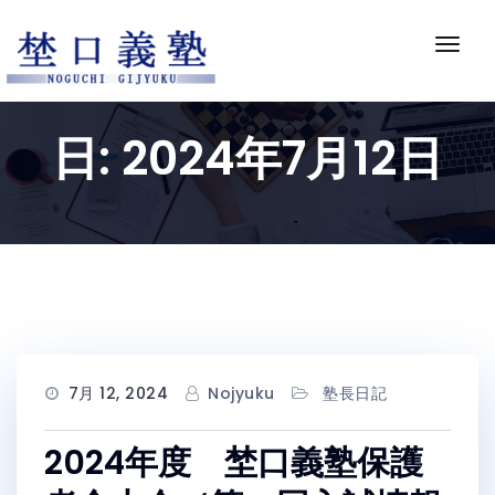
Skip
to
ナ
content
ビ
ゲ
ー
日:
2024年7月12日
シ
ョ
ン
切
り
替
え
7月 12, 2024
Nojyuku
塾長日記
2024年度 埜口義塾保護