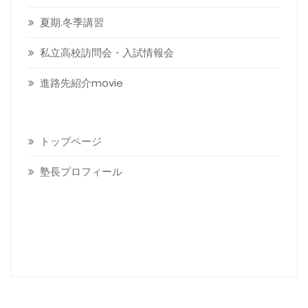
夏期.冬季講習
私立高校訪問会・入試情報会
進路先紹介movie
トップページ
塾長プロフィール
Visitors today :
8
Total visitors :
19,686