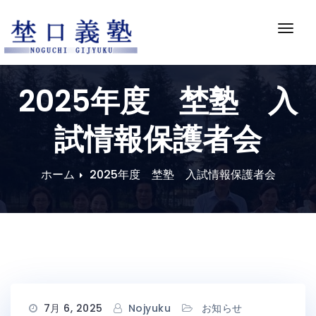
Skip
to
ナ
content
ビ
ゲ
ー
2025年度 埜塾 入
シ
ョ
試情報保護者会
ン
切
り
ホーム
2025年度 埜塾 入試情報保護者会
替
え
7月 6, 2025
Nojyuku
お知らせ