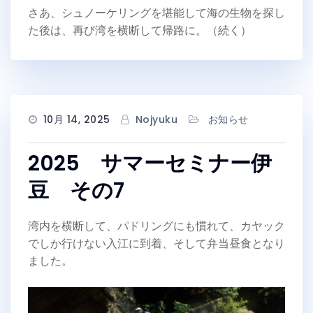
さあ、シュノーケリングを堪能して海の生物を探し
た後は、再び湾を横断して帰路に。（続く）
10月 14, 2025
Nojyuku
お知らせ
2025 サマーセミナー伊
豆 その7
湾内を横断して、パドリングにも慣れて、カヤック
でしか行けない入江に到着、そして弁当昼食となり
ました。