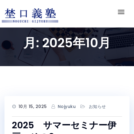
Skip
to
ナ
content
ビ
ゲ
ー
月:
2025年10月
シ
ョ
ン
切
り
替
え
10月 15, 2025
Nojyuku
お知らせ
2025 サマーセミナー伊