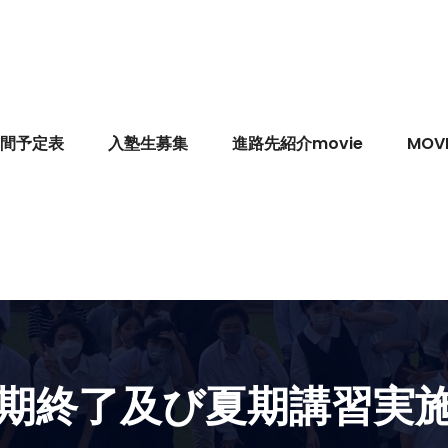
間予定表
入塾生募集
進路先紹介movie
MOVI
１学期終了及び夏期講習実