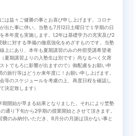
には益々ご健勝の事とお喜び申し上げます。コロナ
が出た事に伴い、当塾も7月12日土曜日で１学期の日
を本年度も実施します。1,2年は基礎学力の充実及び2
受験に対する準備の徹底強化をめざすものです。当塾
線上にあり、本年も夏期講習のみの外部受講希望者
（夏期講習よりの入塾生は別です）尚なるべく欠席
ストでもろに影響が出ますので）御配慮をお願い申
間の旅行等はどうか来年度に！お願い申し上げます。
会等のスケジュールを考慮の上、再度日程を確認し
て決定致します）
学期開始が早まる結果となりました。それにより埜塾
表の通り下旬から2学期の授業開始とさせて頂きます。
習費のみ納付いただき、8月分の月謝は頂かない事と