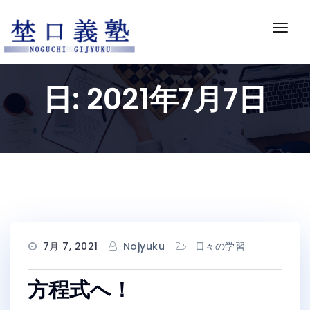
Skip
to
ナ
content
ビ
ゲ
ー
日:
2021年7月7日
シ
ョ
ン
切
り
替
え
7月 7, 2021
Nojyuku
日々の学習
方程式へ！