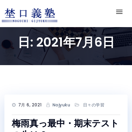
Skip
to
ナ
content
ビ
ゲ
ー
日:
2021年7月6日
シ
ョ
ン
切
り
替
え
7月 6, 2021
Nojyuku
日々の学習
梅雨真っ最中・期末テスト