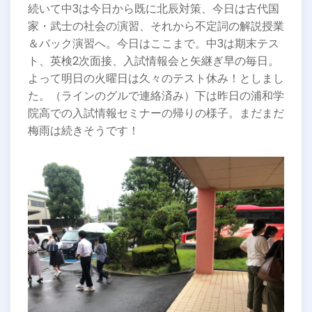
続いて中3は今日から既に北辰対策、今日は古代国
家・武士の社会の演習、それから不定詞の解説授業
＆バック演習へ。今日はここまで。中3は期末テス
ト、英検2次面接、入試情報会と矢継ぎ早の毎日。
よって明日の火曜日は久々のテスト休み！としまし
た。（ラインのグルで連絡済み）下は昨日の浦和学
院高での入試情報セミナーの帰りの様子。まだまだ
梅雨は続きそうです！