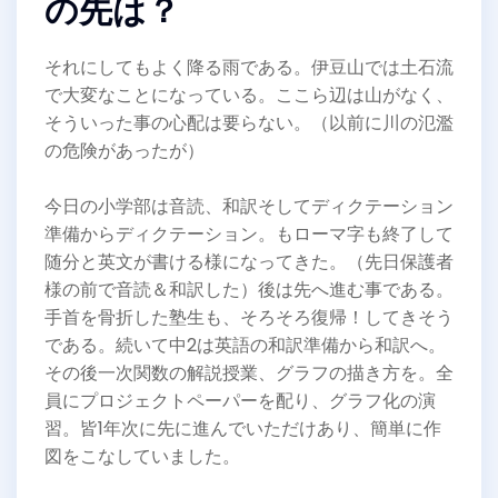
の先は？
それにしてもよく降る雨である。伊豆山では土石流
で大変なことになっている。ここら辺は山がなく、
そういった事の心配は要らない。（以前に川の氾濫
の危険があったが）
今日の小学部は音読、和訳そしてディクテーション
準備からディクテーション。もローマ字も終了して
随分と英文が書ける様になってきた。（先日保護者
様の前で音読＆和訳した）後は先へ進む事である。
手首を骨折した塾生も、そろそろ復帰！してきそう
である。続いて中2は英語の和訳準備から和訳へ。
その後一次関数の解説授業、グラフの描き方を。全
員にプロジェクトペーパーを配り、グラフ化の演
習。皆1年次に先に進んでいただけあり、簡単に作
図をこなしていました。