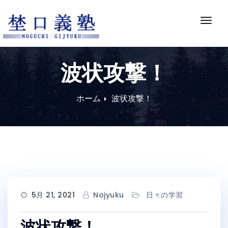
Skip
to
ナ
content
ビ
ゲ
ー
波状攻撃！
シ
ョ
ン
ホーム
波状攻撃！
切
り
替
え
5月 21, 2021
Nojyuku
日々の学習
波状攻撃！