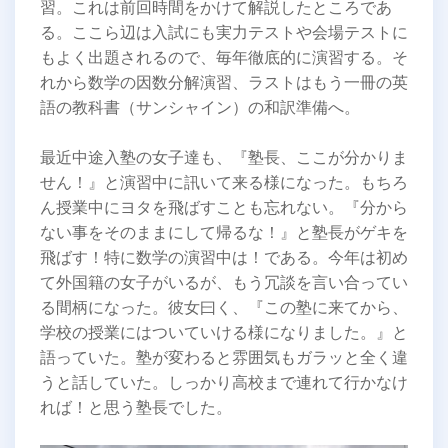
習。これは前回時間をかけて解説したところであ
る。ここら辺は入試にも実力テストや会場テストに
もよく出題されるので、毎年徹底的に演習する。そ
れから数学の因数分解演習、ラストはもう一冊の英
語の教科書（サンシャイン）の和訳準備へ。
最近中途入塾の女子達も、『塾長、ここが分かりま
せん！』と演習中に訊いて来る様になった。もちろ
ん授業中にヨタを飛ばすことも忘れない。『分から
ない事をそのままにして帰るな！』と塾長がゲキを
飛ばす！特に数学の演習中は！である。今年は初め
て外国籍の女子がいるが、もう冗談を言い合ってい
る間柄になった。彼女曰く、『この塾に来てから、
学校の授業にはついていける様になりました。』と
語っていた。塾が変わると雰囲気もガラッと全く違
うと話していた。しっかり高校まで連れて行かなけ
れば！と思う塾長でした。