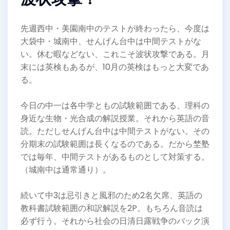
先週西中・美園南中のテストが終わったら、今度は
大袋中・城南中、せんげん台中は中間テストがな
い。休む暇などない、これこそ波状攻撃である。月
末には英検もあるが、10月の英検はもっと大変であ
る。
今日の中一は各中学ともの試験範囲である、理科の
身近な生物・光合成の解説授業。それから英語の音
読。ただしせんげん台中は中間テストがない。その
分期末の試験範囲は長くなるのである。だから埜塾
では毎年、中間テストがあるものとして対策する。
（城南中は通常通り）。
続いて中3は忌引きと風邪のため2名欠席、英語の
教科書試験範囲の和訳解説を2P。もちろん音読は
必ず行う。それから社会の日清日露戦争のバック演